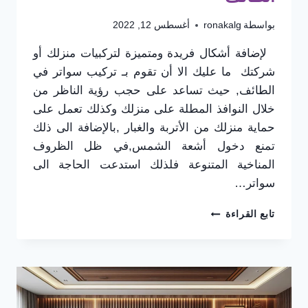
بواسطة
ronakalg
أغسطس 12, 2022
لإضافة أشكال فريدة ومتميزة لتركبيات منزلك أو
شركتك ما عليك الا أن تقوم بـ تركيب سواتر في
الطائف, حيث تساعد على حجب رؤية الناظر من
خلال النوافذ المطلة على منزلك وكذلك تعمل على
حماية منزلك من الأتربة والغبار ,بالإضافة الى ذلك
تمنع دخول أشعة الشمس,في ظل الظروف
المناخية المتنوعة فلذلك استدعت الحاجة الى
سواتر…
تركيب
تابع القراءة
سواتر
في
الطائف
0565725648
–
أشكال