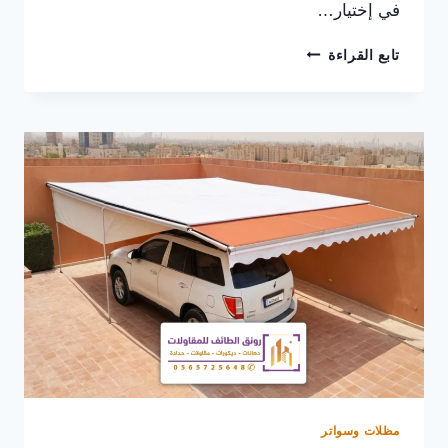
في إختيار…
عامل
تابع القراءة
دهان
جوتن
الطائف
0565725648
اسعار
دهانات
ناشونال
في
الطائف
–
دهانات
جدران
حديثة
بالطائف
مظلات وسواتر