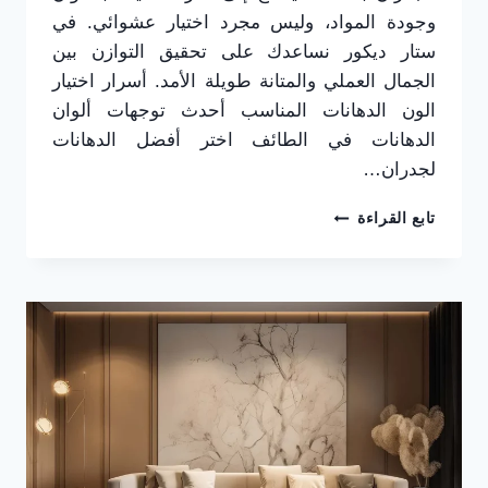
وجودة المواد، وليس مجرد اختيار عشوائي. في
ستار ديكور نساعدك على تحقيق التوازن بين
الجمال العملي والمتانة طويلة الأمد. أسرار اختيار
الون الدهانات المناسب أحدث توجهات ألوان
الدهانات في الطائف اختر أفضل الدهانات
لجدران…
افضل
تابع القراءة
دهانات
الجدران
بالطائف
ت:
0565725648
ألوان
مميزة
تدوم
طويلاً