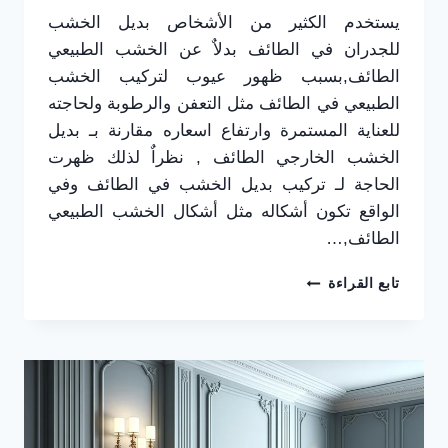
يستخدم الكثير من الأشخاص بديل الخشب
للجدران في الطائف بدلاٌ عن الخشب الطبيعي
الطائف,بسبب ظهور عيوب لتركيب الخشب
الطبيعي في الطائف مثل التعفن والرطوبة ولحاجته
للعناية المستمرة وارتفاع اسعاره مقارنة بـ بديل
الخشب الخارجي الطائف , نظراٌ لذلك ظهرت
الحاجة لـ تركيب بديل الخشب في الطائف وفي
الواقع تكون أشكاله مثل أشكال الخشب الطبيعي
الطائف,…
تركيب
تابع القراءة
بديل
الخشب
في
الطائف
0565725648
–
محلات
بيع