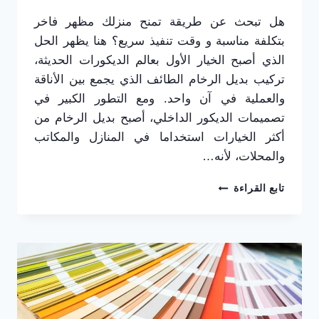
هل تبحث عن طريقة تمنح منزلك مظهر فاخر
بتكلفة مناسبة و وقت تنفيذ سريع؟ هنا يظهر الحل
الذي أصبح الخيار الأول بعالم الديكورات الحديثة،
تركيب بديل الرخام الطائف الذي يجمع بين الأناقة
والعملية في آن واحد. ومع التطور الكبير في
تصميمات الديكور الداخلي، أصبح بديل الرخام من
أكثر الخيارات استخداما في المنازل والمكاتب
والمحلات، لأنه…
تركيب
تابع القراءة
بديل
الرخام
الطائف
ت:
0565725648
–
افضل
خبير