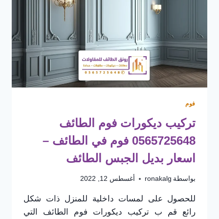
بديل
الخشب
في
الطائف
–
معلم
بديل
الخشب
الطائف
فوم
تركيب ديكورات فوم الطائف
0565725648 فوم في الطائف –
اسعار بديل الجبس الطائف
بواسطة
ronakalg
أغسطس 12, 2022
للحصول على لمسات داخلية للمنزل ذات شكل
رائع قم ب تركيب ديكورات فوم الطائف التي