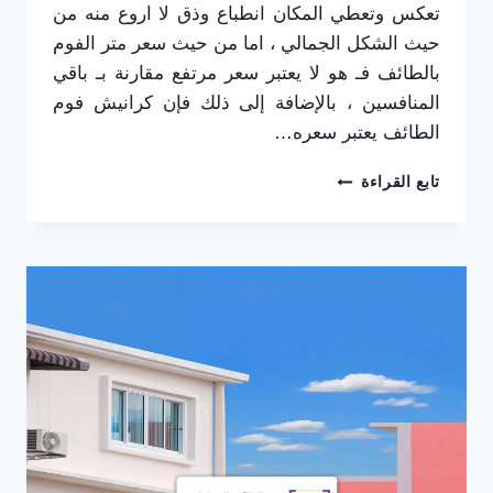
تعكس وتعطي المكان انطباع وذق لا اروع منه من
حيث الشكل الجمالي ، اما من حيث سعر متر الفوم
بالطائف فـ هو لا يعتبر سعر مرتفع مقارنة بـ باقي
المنافسين ، بالإضافة إلى ذلك فإن كرانيش فوم
الطائف يعتبر سعره…
تركيب
تابع القراءة
ديكورات
فوم
الطائف
0565725648
فوم
في
الطائف
–
اسعار
بديل
الجبس
الطائف