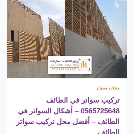
مقاول
تشطيبات
بالطائف
–
تشطيب
واجهات
مباني
الطائف
مظلات وسواتر
تركيب سواتر في الطائف
0565725648 – أشكال السواتر في
الطائف – أفضل محل تركيب سواتر
الطائف