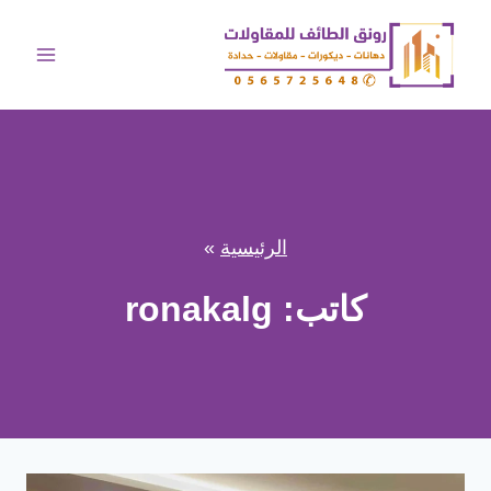
لتجاوز
لى
لمحتوى
الرئيسية
»
كاتب: ronakalg