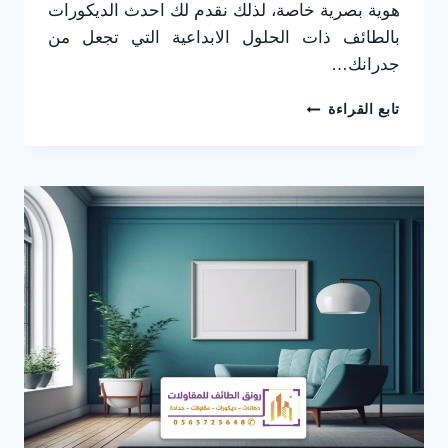
هوية بصرية خاصة، لذلك نقدم لك احدث الديكورات
بالطائف ذات الحلول الابداعية التي تجعل من
جدرانك…
احدث
تابع القراءة
الديكورات
بالطائف
ت:
0565725648
تصاميم
عصرية
ولمسات
إبداعية
لمنزلك