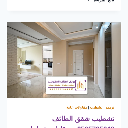
تابع القراءة
مظلات
سيارات
الطائف
0565725648
اسعار
مظلات
السيارات
في
الطائف
–
مظلات
حدائق
منزلية
بالطائف
ترميم
|
تشطيب
|
مقاولات عامة
تشطيب شقق الطائف