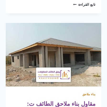
تركيب
تابع القراءة
بيوت
شعر
الطائف
ت:
0565725648
بيت
شعر
بالسطح
بالطائف
بناء ملاحق
مقاول بناء ملاحق الطائف ت: