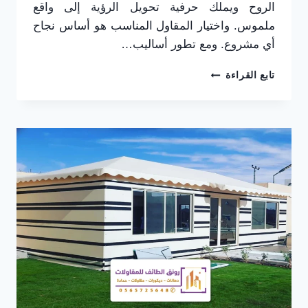
الروح ويملك حرفية تحويل الرؤية إلى واقع
ملموس. واختيار المقاول المناسب هو أساس نجاح
أي مشروع. ومع تطور أساليب…
مقاول
تابع القراءة
بيوت
شعر
الطائف
ت:
0565725648
،
اسعار
بيوت
شعر
جاهزة
في
الطائف