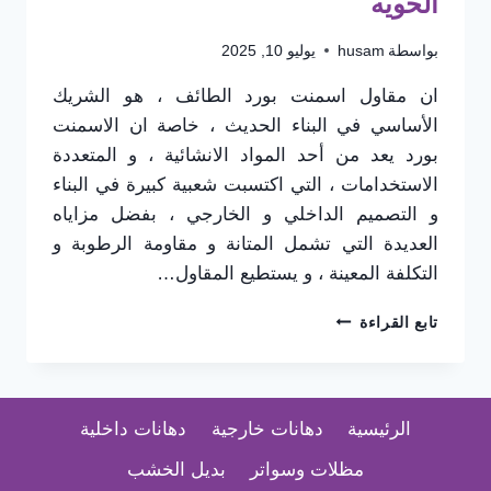
الحويه
بواسطة
husam
يوليو 10, 2025
ان مقاول اسمنت بورد الطائف ، هو الشريك
الأساسي في البناء الحديث ، خاصة ان الاسمنت
بورد يعد من أحد المواد الانشائية ، و المتعددة
الاستخدامات ، التي اكتسبت شعبية كبيرة في البناء
و التصميم الداخلي و الخارجي ، بفضل مزاياه
العديدة التي تشمل المتانة و مقاومة الرطوبة و
التكلفة المعينة ، و يستطيع المقاول…
مقاول
تابع القراءة
اسمنت
بورد
الطائف
،
الرئيسية
دهانات خارجية
دهانات داخلية
شخص
مسؤول
مظلات وسواتر
بديل الخشب
جداً