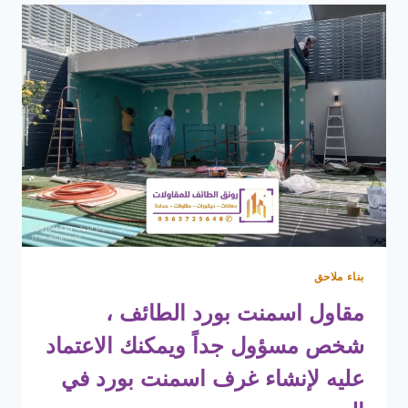
ت:
0565725648
–
بناء
ملحق
خارجي
الطائف
بناء ملاحق
مقاول اسمنت بورد الطائف ،
شخص مسؤول جداً ويمكنك الاعتماد
عليه لإنشاء غرف اسمنت بورد في