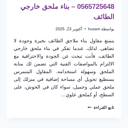
0565725648 – بناء ملحق خارجي
الطائف
بواسطة
husam
أكتوبر 23, 2025
يتمتع مقاول بناء ملاحق الطائف بخبرة وجودة لا
تضاهى. لذلك، عندما تفكر في بناء ملحق خارجي
الطائف، فأنت تبحث عن الجودة والاحترافية مع
الالتزام بالمواصفات الفنية التي تضمن لك متانة
الملحق وسهولة استخدامه. المقاول المتمرس
يستطيع تحويل أي مساحة إضافية في منزلك إلى
ملحق عملي وجميل، سواء كان في الحوش، على
السطح، أو كملحق علوي…
مقاول
تابع القراءة
بناء
ملاحق
الطائف