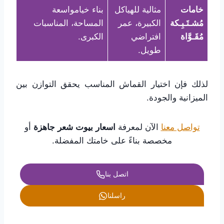
خامات
مثالية للهياكل
بناء خيامواسعة
مُشـتَـبِـكة
الكبيرة، عمر
المساحة، المناسبات
مُقَـوَّاة
افتراضي
الكبرى.
طويل.
لذلك فإن اختيار القماش المناسب يحقق التوازن بين
الميزانية والجودة.
تواصل معنا
الآن لمعرفة
اسعار بيوت شعر جاهزة
أو
مخصصة بناءً على خامتك المفضلة.
اتصل بنا
راسلنا