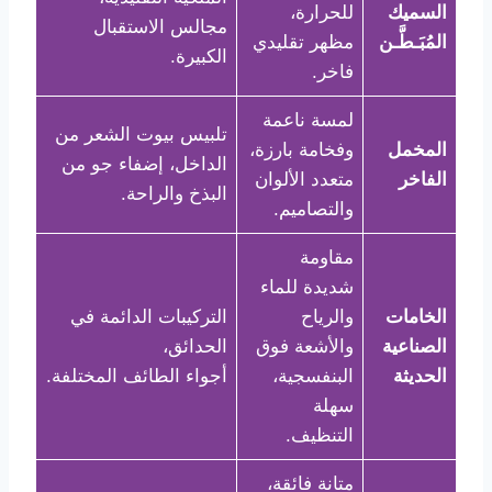
السميك
للحرارة،
مجالس الاستقبال
المُبَـطَّـن
مظهر تقليدي
الكبيرة.
فاخر.
لمسة ناعمة
تلبيس بيوت الشعر من
المخمل
وفخامة بارزة،
الداخل، إضفاء جو من
الفاخر
متعدد الألوان
البذخ والراحة.
والتصاميم.
مقاومة
شديدة للماء
الخامات
والرياح
التركيبات الدائمة في
الصناعية
والأشعة فوق
الحدائق،
الحديثة
البنفسجية،
أجواء الطائف المختلفة.
سهلة
التنظيف.
متانة فائقة،