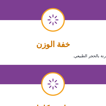
​خفة الوزن
نة بالحجر الطبيعي.