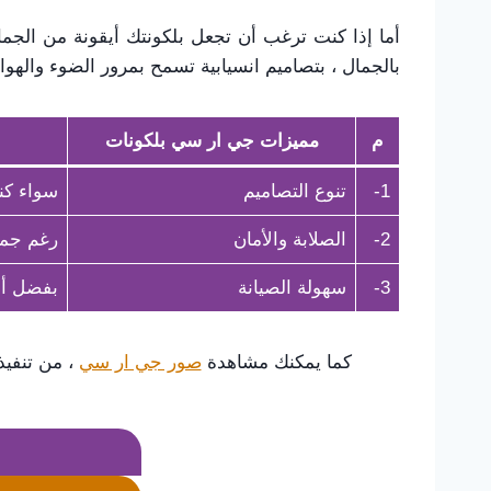
أما إذا كنت ترغب أن تجعل بلكونتك أيقونة من الجمال
بالجمال ، بتصاميم انسيابية تسمح بمرور الضوء والهو
م
مميزات جي ار سي بلكونات
1-
​تنوع التصاميم
سواء كنت 
2-
​الصلابة والأمان
رغم جمال
3-
​سهولة الصيانة
بفضل ألو
كما يمكنك مشاهدة
صور جي ار سي
، من تنفيذ 