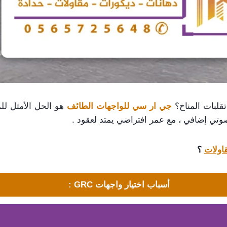
لبات المناخ؟
جي ار سي للواجهات الطائف
هو الحل الأمثل للم
تي إضافي ، مع عمر افتراضي يمتد لعقود .
اولات
؟
أسباب اختيار واجهات GRC :