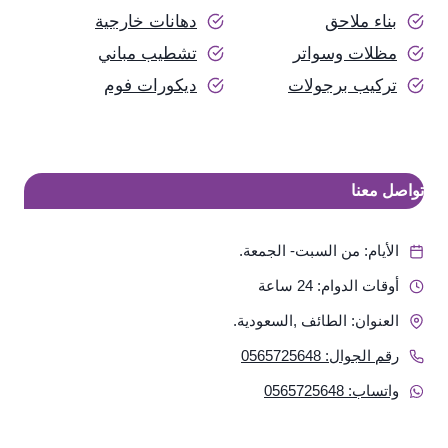
بناء ملاحق
دهانات خارجية
مظلات وسواتر
تشطيب مباني
تركيب برجولات
ديكورات فوم
تواصل معنا
الأيام: من السبت- الجمعة.
أوقات الدوام: 24 ساعة
العنوان: الطائف ,السعودية.
رقم الجوال: 0565725648
واتساب: 0565725648