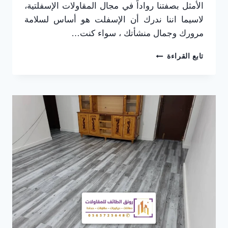
الأمثل بصفتنا رواداً في مجال المقاولات الإسفلتية،
لاسيما اننا ندرك أن الإسفلت هو أساس لسلامة
مرورك وجمال منشأتك ، سواء كنت…
مقاول
تابع القراءة
اسفلت
الطائف
ت
:
0565725648
تجديد
اسفلت
المنازل
بالطائف