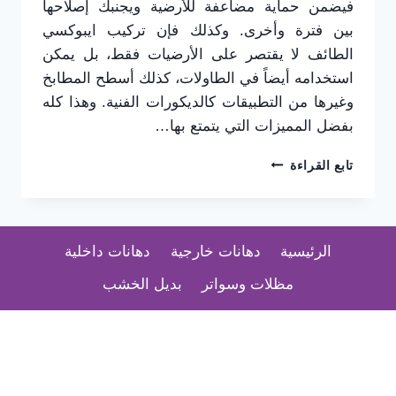
فيضمن حماية مضاعفة للأرضية ويجنبك إصلاحها
بين فترة وأخرى. وكذلك فإن تركيب ايبوكسي
الطائف لا يقتصر على الأرضيات فقط، بل يمكن
استخدامه أيضاً في الطاولات، كذلك أسطح المطابخ
وغيرها من التطبيقات كالديكورات الفنية. وهذا كله
بفضل المميزات التي يتمتع بها…
تركيب
تابع القراءة
ايبوكسي
الطائف
ت:
0565725648
الرئيسية
دهانات خارجية
دهانات داخلية
معلم
ايبوكسي
مظلات وسواتر
بديل الخشب
الحويه