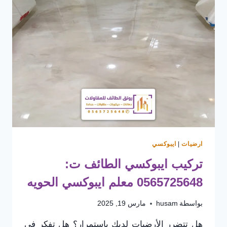
ارضيات
|
ايبوكسي
تركيب ايبوكسي الطائف ت:
0565725648 معلم ايبوكسي الحويه
بواسطة
husam
مارس 19, 2025
هل تتضرر الأرضيات لديك باستمرار؟ هل تفكر في