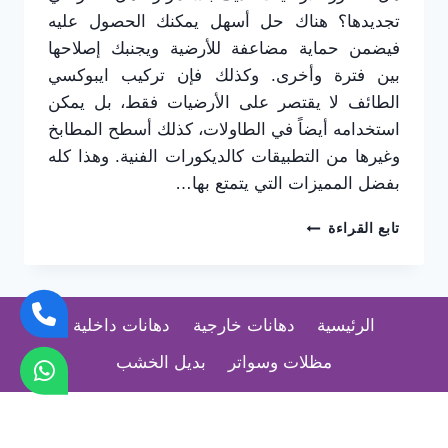
تجديدها؟ هناك حل أسهل يمكنك الحصول عليه
فيضمن حماية مضاعفة للأرضية ويجنبك إصلاحها
بين فترة وأخرى. وكذلك فإن تركيب ايبوكسي
الطائف لا يقتصر على الأرضيات فقط، بل يمكن
استخدامه أيضاً في الطاولات، كذلك أسطح المطابخ
وغيرها من التطبيقات كالديكورات الفنية. وهذا كله
بفضل المميزات التي يتمتع بها…
تركيب
تابع القراءة
ايبوكسي
الطائف
ت:
0565725648
الرئيسية
دهانات خارجية
دهانات داخلية
معلم
ايبوكسي
مظلات وسواتر
بديل الخشب
الحويه