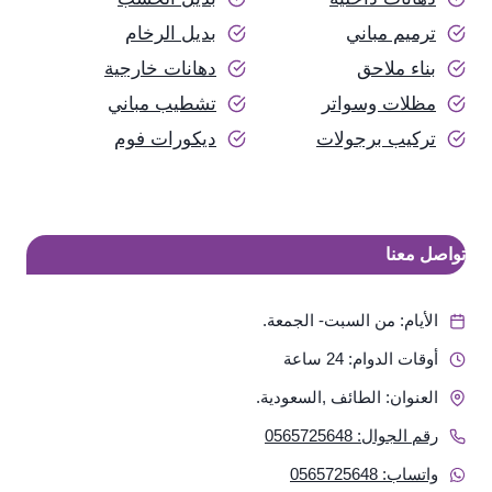
ترميم مباني
بديل الرخام
بناء ملاحق
دهانات خارجية
مظلات وسواتر
تشطيب مباني
تركيب برجولات
ديكورات فوم
تواصل معنا
الأيام: من السبت- الجمعة.
أوقات الدوام: 24 ساعة
العنوان: الطائف ,السعودية.
رقم الجوال: 0565725648
واتساب: 0565725648