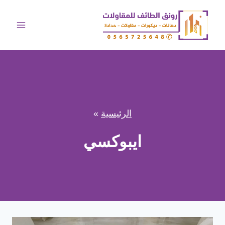
لتجاوز
لى
لمحتوى
الرئيسية
»
ايبوكسي