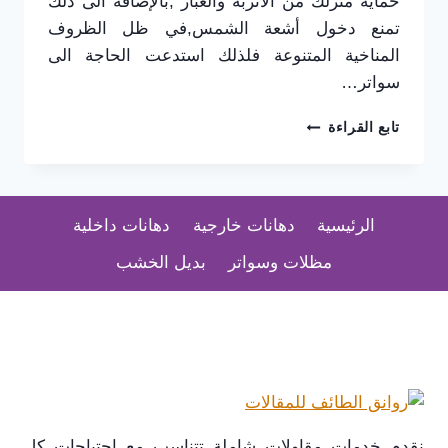
حماية منزلك من الأتربة والغبار ,بالإضافة الى ذلك
تمنع دخول أشعة الشمس,في ظل الظروف
المناخية المتنوعة فلذلك استدعت الحاجة الى
سواتر…
تركيب
تابع القراءة
سواتر
في
الطائف
0565725648
الرئيسية
دهانات خارجية
دهانات داخلية
–
أشكال
مظلات وسواتر
بديل الخشب
السواتر
في
الطائف
–
أفضل
محل
تركيب
سواتر
الطائف
نقدم خدمات مقاولات شاملة تتناسب مع احتياجات كل