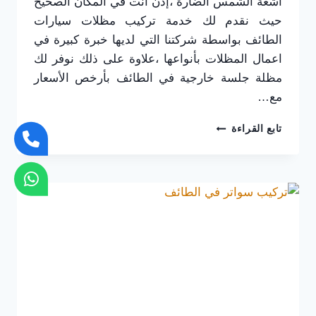
أشعة الشمس الضارة ،إذن انت في المكان الصحيح
حيث نقدم لك خدمة تركيب مظلات سيارات
الطائف بواسطة شركتنا التي لديها خبرة كبيرة في
اعمال المظلات بأنواعها ،علاوة على ذلك نوفر لك
مظلة جلسة خارجية في الطائف بأرخص الأسعار
مع…
تركيب
تابع القراءة
مظلات
سيارات
الطائف
0565725648
اسعار
مظلات
السيارات
في
الطائف
–
مظلات
حدائق