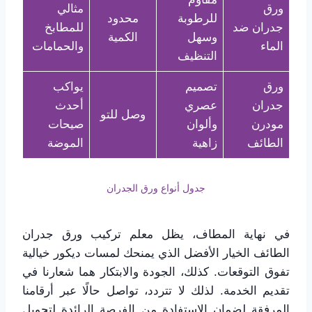
ورق
مثالي
للرطوبة
محدود
جدران ضد
للمطابخ
وسهل
الكمية
الماء
والحمامات
التنظيف
ورق
تصميم
يواكب
جدران
عصري
أحدث
وصل للتو
مودرن
وألوان
صيحات
الطائف
زاهية
الموضة
جدول أنواع ورق الجدران
في نهاية المطاف، يظل معلم تركيب ورق جدران
الطائف الخيار الأفضل الذي يمنحك لمسات ديكور خيالية
تفوق التوقعات. كذلك، الجودة والابتكار هما شعارنا في
تقديم الخدمة. لذلك لا تتردد، تواصل حالًا عبر أرقامنا
المرفقة لضمان الاستفادة من الفرصة الرائدة لتحويل