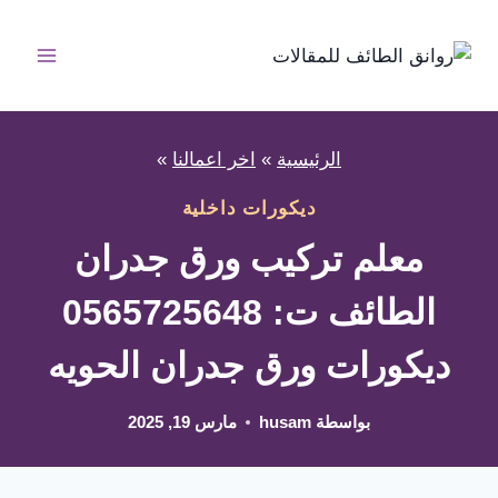
لتجاوز
لى
لمحتوى
الرئيسية
»
اخر اعمالنا
»
ديكورات داخلية
معلم تركيب ورق جدران
الطائف ت: 0565725648
ديكورات ورق جدران الحويه
بواسطة
husam
مارس 19, 2025