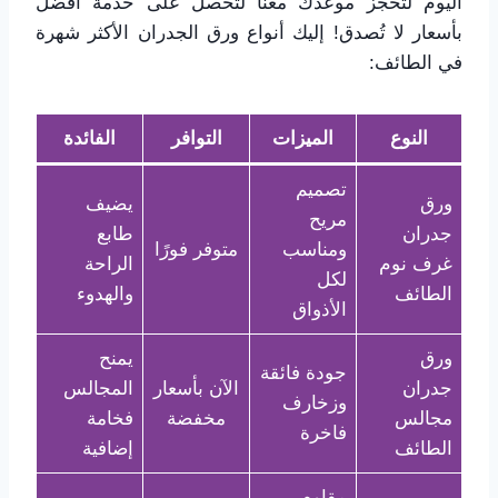
اليوم لتحجز موعدك معنا لتحصل على خدمة أفضل
بأسعار لا تُصدق! إليك أنواع ورق الجدران الأكثر شهرة
في الطائف:
النوع
الميزات
التوافر
الفائدة
تصميم
ورق
يضيف
مريح
جدران
طابع
ومناسب
متوفر فورًا
غرف نوم
الراحة
لكل
الطائف
والهدوء
الأذواق
ورق
يمنح
جودة فائقة
جدران
الآن بأسعار
المجالس
وزخارف
مجالس
مخفضة
فخامة
فاخرة
الطائف
إضافية
مقاوم