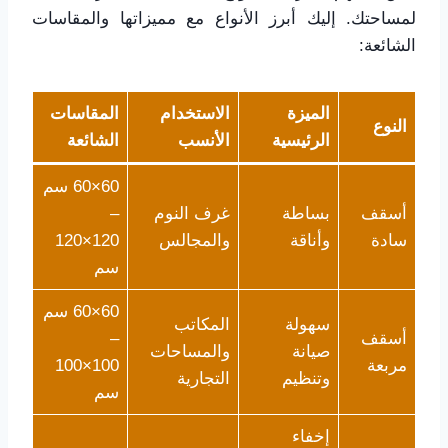
لمساحتك. إليك أبرز الأنواع مع مميزاتها والمقاسات
الشائعة:
الميزة
الاستخدام
المقاسات
النوع
الرئيسية
الأنسب
الشائعة
60×60 سم
أسقف
بساطة
غرف النوم
–
سادة
وأناقة
والمجالس
120×120
سم
60×60 سم
سهولة
المكاتب
أسقف
–
صيانة
والمساحات
مربعة
100×100
وتنظيم
التجارية
سم
إخفاء