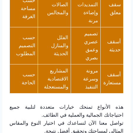
حسب
سقف
التمديدات
الصالات
مساحة
معلق
وإضاءة
والمجالس
الغرفة
مرنة
تصميم
الفلل
حسب
أسقف
عصري
والمنازل
التصميم
حديثة
وعمق
الحديثة
المطلوب
بصري
مرونة
المشاريع
أسقف
حسب
وسرعة
الاقتصادية
مستعارة
الحاجة
التنفيذ
والمستعجلة
هذه الأنواع تمنحك خيارات متعددة لتلبية جميع
احتياجاتك الجمالية والعملية في الطائف.
تواصل معنا الآن لنساعدك في اختيار النوع والمقاس
المثالي لمساحتك وتحقيق أفضل نتيجة.