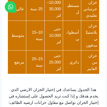
خزان
10,000–
مستطي
خرساني
30,000
25 سنة
عالي
ل
تقليدي
لتر
خزان
حتى
بلاستيك
أسطوان
10–15
10,000
متوسط
ي
ي
سنة
لتر
مدفون
خزان
حتى
15–20
من
دائري
20,000
مرتفع
سنة
الفايبر
لتر
هذا الجدول يساعدك في إختيار الخزان الارضي الذي
يخدم هدفك و إذا كنت تريد الحصول على إستشاره في
إختيار الخزان تواصل مع مقاول خزانات ارضيه الطائف: