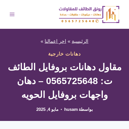
لتجاوز
لى
لمحتوى
الرئيسية
»
اخر اعمالنا
»
دهانات خارجية
مقاول دهانات بروفايل الطائف
ت: 0565725648 – دهان
واجهات بروفايل الحويه
بواسطة
husam
مايو 4, 2025