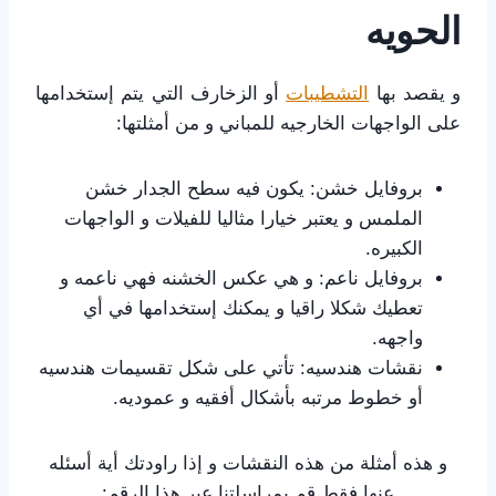
الحويه
و يقصد بها
التشطيبات
أو الزخارف التي يتم إستخدامها
على الواجهات الخارجيه للمباني و من أمثلتها:
بروفايل خشن: يكون فيه سطح الجدار خشن
الملمس و يعتبر خيارا مثاليا للفيلات و الواجهات
الكبيره.
بروفايل ناعم: و هي عكس الخشنه فهي ناعمه و
تعطيك شكلا راقيا و يمكنك إستخدامها في أي
واجهه.
نقشات هندسيه: تأتي على شكل تقسيمات هندسيه
أو خطوط مرتبه بأشكال أفقيه و عموديه.
و هذه أمثلة من هذه النقشات و إذا راودتك أية أسئله
عنها فقط قم بمراسلتنا عبر هذا الرقم: