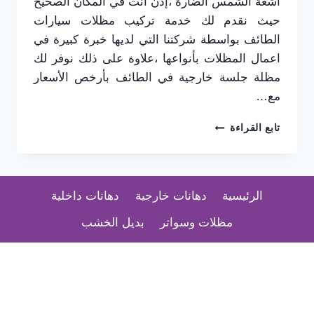
أشعة الشمس الضارة ،إذن انت في المكان الصحيح
حيث نقدم لك خدمة تركيب مظلات سيارات
الطائف بواسطة شركتنا التي لديها خبرة كبيرة في
اعمال المظلات بأنواعها ،علاوة على ذلك نوفر لك
مظلة جلسة خارجية في الطائف بأرخص الأسعار
مع…
تركيب
تابع القراءة
مظلات
سيارات
الطائف
0565725648
الرئيسية
دهانات خارجية
دهانات داخلية
اسعار
مظلات
مظلات وسواتر
بديل الخشب
السيارات
في
الطائف
–
مظلات
حدائق