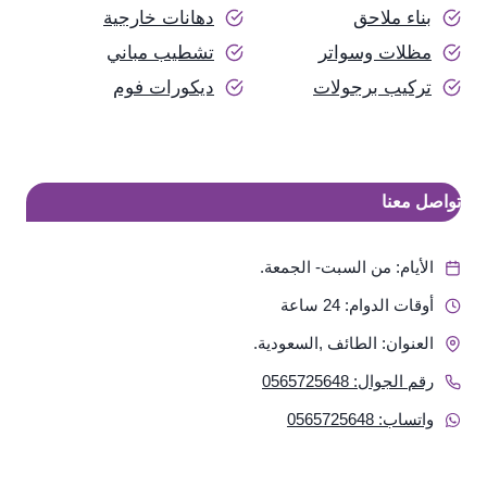
بناء ملاحق
دهانات خارجية
مظلات وسواتر
تشطيب مباني
تركيب برجولات
ديكورات فوم
تواصل معنا
الأيام: من السبت- الجمعة.
أوقات الدوام: 24 ساعة
العنوان: الطائف ,السعودية.
رقم الجوال: 0565725648
واتساب: 0565725648