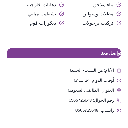
بناء ملاحق
دهانات خارجية
مظلات وسواتر
تشطيب مباني
تركيب برجولات
ديكورات فوم
تواصل معنا
الأيام: من السبت- الجمعة.
أوقات الدوام: 24 ساعة
العنوان: الطائف ,السعودية.
رقم الجوال: 0565725648
واتساب: 0565725648