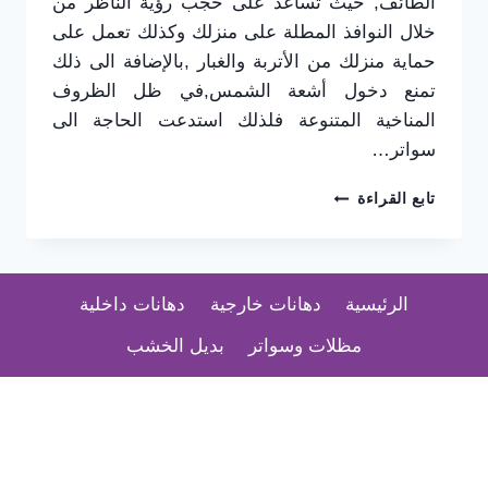
الطائف, حيث تساعد على حجب رؤية الناظر من
خلال النوافذ المطلة على منزلك وكذلك تعمل على
حماية منزلك من الأتربة والغبار ,بالإضافة الى ذلك
تمنع دخول أشعة الشمس,في ظل الظروف
المناخية المتنوعة فلذلك استدعت الحاجة الى
سواتر…
تركيب
تابع القراءة
سواتر
في
الطائف
0565725648
الرئيسية
دهانات خارجية
دهانات داخلية
–
أشكال
مظلات وسواتر
بديل الخشب
السواتر
في
الطائف
–
أفضل
محل