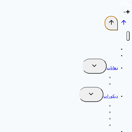
الرئيسية
اخر اعمالنا
تبديل
دهانات
القائمة
الفرعية
دهانات خارجية
دهانات داخلية
تبديل
ديكورات
القائمة
الفرعية
بديل الخشب
ديكورات بديل الرخام للجدران الطائف
برجولات وعشب صناعي
تركيب فوم بديل الجبس بالطائف
ترميم مباني