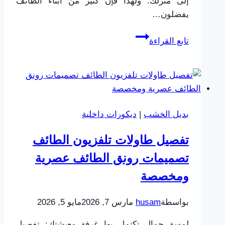
إلى منزلك. ولهذا فإن كثير من أبناء الطائف
يفضلون…
تركيب
تابع القراءة
بديل
الحجر
الطائف
ت:
0565725648
بديل الخشب
|
ديكورات داخلية
ديكورات
بديل
تفصيل طاولات تلفزيون الطائف
الحجر
تصميمات رونق الطائف عصرية
الحويه
ومخصصة
بواسطة
husam
مارس 7, 2026
مايو 5, 2026
لمسة جمال تكتمل بها غرفة معيشتك: تفصيل