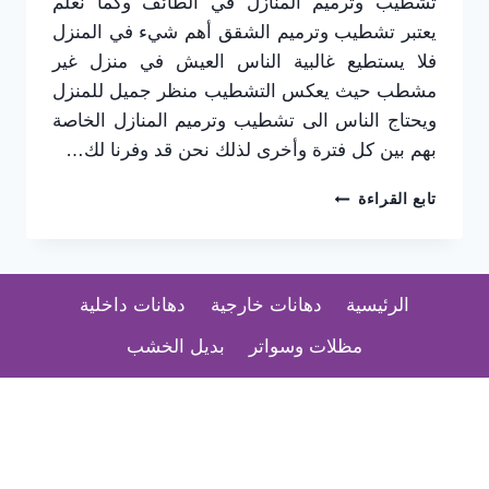
تشطيب وترميم المنازل في الطائف وكما نعلم
يعتبر تشطيب وترميم الشقق أهم شيء في المنزل
فلا يستطيع غالبية الناس العيش في منزل غير
مشطب حيث يعكس التشطيب منظر جميل للمنزل
ويحتاج الناس الى تشطيب وترميم المنازل الخاصة
بهم بين كل فترة وأخرى لذلك نحن قد وفرنا لك…
تشطيب
تابع القراءة
شقق
الطائف
0565725648
–
الرئيسية
دهانات خارجية
دهانات داخلية
مقاول
تشطيبات
مظلات وسواتر
بديل الخشب
بالطائف
–
تشطيب
واجهات
مباني
الطائف