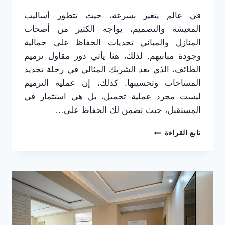
في عالم يتغير بسرعة، حيث تتطور أساليب
المعيشة والتصميم، يواجه الكثير من أصحاب
المنازل والمباني تحديات الحفاظ على جمالية
وجودة مبانيهم. لذلك، هنا يأتي دور مقاول ترميم
الطائف، الذي يعد الشريك المثالي في رحلة تجديد
المساحات وتحسينها. كذلك، إن عملية الترميم
ليست مجرد عملية تجميل، بل هي استثمار في
المستقبل، حيث تضمن لك الحفاظ على…
مقاول
تابع القراءة
ترميم
الطائف
ت:
0565725648
صيانة
وترميم
المباني
الحويه