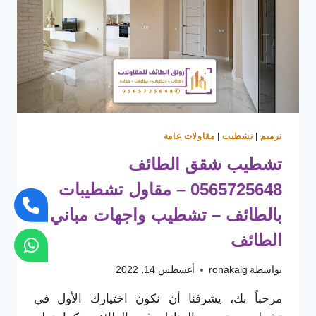
ترميم
|
تشطيب
|
مقاولات عامة
تشطيب شقق الطائف
0565725648 – مقاول تشطيبات
بالطائف – تشطيب واجهات مباني
الطائف
بواسطة
ronakalg
أغسطس 14, 2022
مرحباً بك، يشرفنا أن نكون اختيارك الأول في