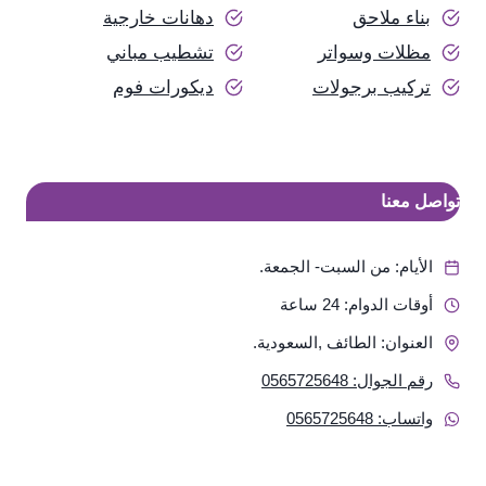
بناء ملاحق
دهانات خارجية
مظلات وسواتر
تشطيب مباني
تركيب برجولات
ديكورات فوم
تواصل معنا
الأيام: من السبت- الجمعة.
أوقات الدوام: 24 ساعة
العنوان: الطائف ,السعودية.
رقم الجوال: 0565725648
واتساب: 0565725648