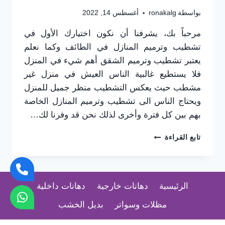
بواسطة
ronakalg
أغسطس 14, 2022
مرحباً بك، يشرفنا أن نكون اختيارك الأول في
تشطيب وترميم المنازل في الطائف وكما نعلم
يعتبر تشطيب وترميم الشقق أهم شيء في المنزل
فلا يستطيع غالبية الناس العيش في منزل غير
مشطب حيث يعكس التشطيب منظر جميل للمنزل
ويحتاج الناس الى تشطيب وترميم المنازل الخاصة
بهم بين كل فترة وأخرى لذلك نحن قد وفرنا لك…
تشطيب
تابع القراءة
شقق
الطائف
0565725648
–
الرئيسية
دهانات خارجية
دهانات داخلية
مقاول
تشطيبات
مظلات وسواتر
بديل الخشب
بالطائف
–