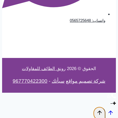
واتساب: 0565725648
الحقوق © 2026
رونق الطائف للمقاولات
شركة تصميم مواقع
سبأتك
-
967770422300