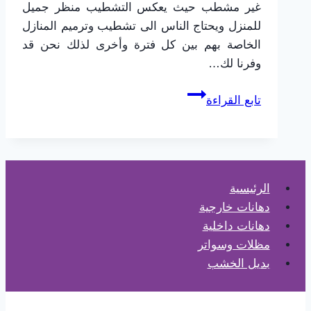
غير مشطب حيث يعكس التشطيب منظر جميل
للمنزل ويحتاج الناس الى تشطيب وترميم المنازل
الخاصة بهم بين كل فترة وأخرى لذلك نحن قد
وفرنا لك…
تشطيب
تابع القراءة
شقق
الطائف
0565725648
–
مقاول
الرئيسية
تشطيبات
دهانات خارجية
بالطائف
دهانات داخلية
–
مظلات وسواتر
تشطيب
بديل الخشب
واجهات
مباني