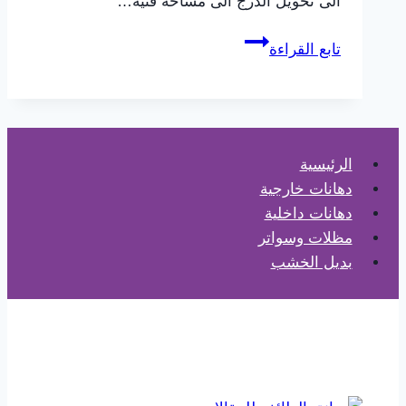
الى تحويل الدرج الى مساحة فنيه…
ديكور
تابع القراءة
درج
الطائف
ت:
0565725648
–
الرئيسية
ديكور
دهانات خارجية
درج
دهانات داخلية
داخلي
مظلات وسواتر
الطائف
بديل الخشب