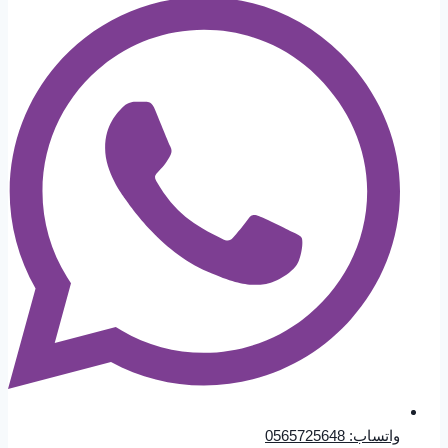
واتساب: 0565725648