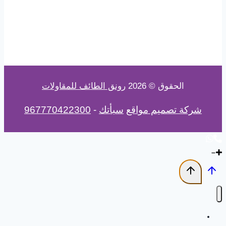
الحقوق © 2026
رونق الطائف للمقاولات
شركة تصميم مواقع
سبأتك
-
967770422300
الرئيسية