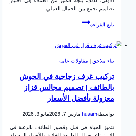
الأولى. لذلك، يتجه الكثير من العملاء إلى اختيار
تصاميم تجمع بين الجمال العملي…
ديكورات
تابع القراءة
مجالس
الطائف
ت:
0565725648
بناء ملاحق
|
مقاولات عامة
–
تصميم
تركيب غرف زجاجية في الحوش
مجالس
بالطائف | تصميم مجالس قزاز
بأحدث
الديكورات
معزولة بأفضل الأسعار
في
الطائف
بواسطة
husam
مارس 7, 2026
مايو 3, 2026
تتميز الحياة في فلل وقصور الطائف بالرغبة في
الاستمتاع بجمال الطبيعة الخلابة والأجواء المعتدلة