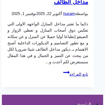
مداخل الطائف
معزولة
بأفضل
بواسطة
husam
أكتوبر 22, 2025
نوفمبر 1, 2025
الأسعار
دائما ما تعتبر مداخل المنازل الواجهه الاولى التي
تعكس ذوق أصحاب المنازل و تعطي الزوار و
الضيفو إنطباعا أوليا جميلا عن المنزل و عن سكانه
و مع تطور التصاميم و الديكورات الداخلية أصبح
الاهتمام بـ ديكور مداخل الطائف شيئا ضروريا لكل
من يبحث عن التميز و الجمال و في هذا المقال
سنستعرض لكم أحدث و…
ديكور
تابع القراءة
مداخل
الطائف
ت:
0565725648
–
الرئيسية