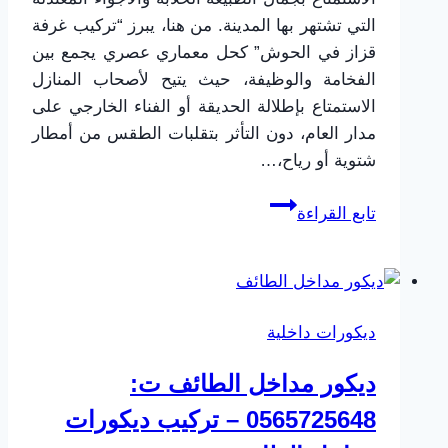
التي تشتهر بها المدينة. من هنا، يبرز “تركيب غرفة
قزاز في الحوش” كحل معماري عصري يجمع بين
الفخامة والوظيفة، حيث يتيح لأصحاب المنازل
الاستمتاع بإطلالة الحديقة أو الفناء الخارجي على
مدار العام، دون التأثر بتقلبات الطقس من أمطار
شتوية أو رياح،…
تركيب
تابع القراءة
غرف
زجاجية
في
الحوش
ديكورات داخلية
بالطائف
|
ديكور مداخل الطائف ت:
تصميم
0565725648 – تركيب ديكورات
مجالس
قزاز