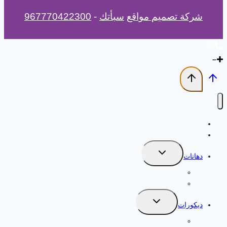
شركة تصميم مواقع
سبأتك
-
967770422300
الرئيسية
اخر اعمالنا
تبديل
دهانات
القائمة
الفرعية
دهانات خارجية
دهانات داخلية
تبديل
ديكورات
القائمة
الفرعية
بديل الخشب