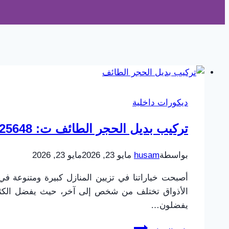
ديكورات داخلية
تركيب بديل الحجر الطائف ت: 0565725648 ديكورات بديل الحجر الحويه
بواسطة
husam
مايو 23, 2026
مايو 23, 2026
أصبحت خياراتنا في تزيين المنازل كبيرة ومتنوعة ف
الأذواق تختلف من شخص إلى آخر، حيث يفضل الكثير 
يفضلون…
تركيب