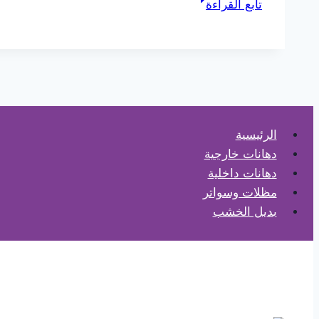
تابع القراءة
بديل
الحجر
الطائف
ت:
0565725648
ديكورات
بديل
الرئيسية
الحجر
دهانات خارجية
الحويه
دهانات داخلية
مظلات وسواتر
بديل الخشب