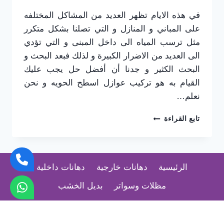
في هذه الايام تظهر العديد من المشاكل المختلفه
على المباني و المنازل و التي تصلنا بشكل متكرر
مثل ترسب المياه الى داخل المبنى و التي تؤدي
الى العديد من الاضرار الكبيرة و لذلك فبعد البحث و
البحث الكثير و جدنا أن أفضل حل يجب عليك
القيام به هو تركيب عوازل اسطح الحويه و نحن
نعلم…
مقاول
تابع القراءة
عزل
اسطح
الطائف
ت:
الرئيسية
دهانات خارجية
دهانات داخلية
0565725648
تركيب
مظلات وسواتر
بديل الخشب
عوازل
اسطح
الحويه