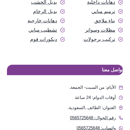
دهانات داخلية
بديل الخشب
ترميم مباني
بديل الرخام
بناء ملاحق
دهانات خارجية
مظلات وسواتر
تشطيب مباني
تركيب برجولات
ديكورات فوم
تواصل معنا
الأيام: من السبت- الجمعة.
أوقات الدوام: 24 ساعة
العنوان: الطائف ,السعودية.
رقم الجوال: 0565725648
واتساب: 0565725648