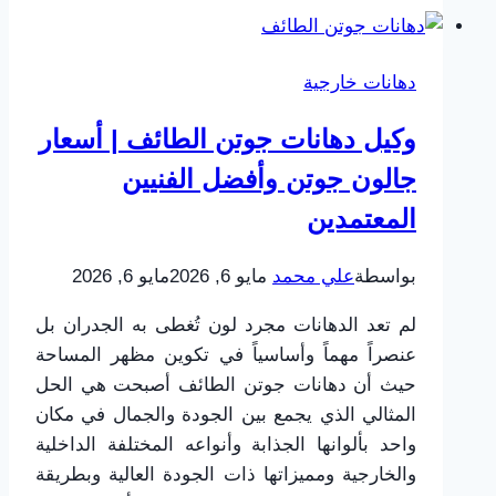
الطائف
|
دهانات خارجية
دهانات
مودرن
وكيل دهانات جوتن الطائف | أسعار
وجودة
جالون جوتن وأفضل الفنيين
تضمن
رضاك
المعتمدين
بواسطة
علي محمد
مايو 6, 2026
مايو 6, 2026
لم تعد الدهانات مجرد لون تُغطى به الجدران بل
عنصراً مهماً وأساسياً في تكوين مظهر المساحة
حيث أن دهانات جوتن الطائف أصبحت هي الحل
المثالي الذي يجمع بين الجودة والجمال في مكان
واحد بألوانها الجذابة وأنواعه المختلفة الداخلية
والخارجية ومميزاتها ذات الجودة العالية وبطريقة