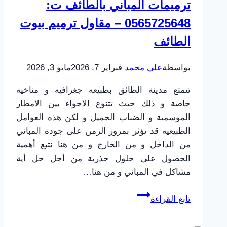
ترميمات المباني بالطائف ت:
على
0565725648 – مقاول ترميم بيوت
خدمات
الترميم
الطائف
الشامل
بواسطة
علي محمد
فبراير 7, 2026
مايو 3, 2026
تتمتع مدينة الطائق بطبيعه جغرافيه و مناخية
خاصة و ذلك حيث تتنوع الاجواء بين الامطار
الموسمية و الضباب الجميل و لكن هذه العوامل
الطبيعيه قد تؤثر بمرور الزمن على جودة المباني
من الداخل و من الخارج و من هنا نتبع أهمية
الحصول على حلول حذرية من أجل حل أية
مشاكل في المباني و من هنا…
ترميمات
تابع القراءة
المباني
بالطائف