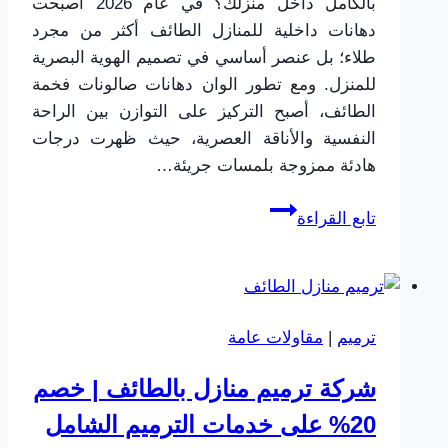
بالكامل داخل منزلك؟ في عام 2026 أصبحت
دهانات داخلية للمنازل الطائف أكثر من مجرد
طلاء؛ بل عنصر أساسي في تصميم الهوية البصرية
للمنزل. ومع تطور الوان دهانات صالونات فخمة
الطائف، أصبح التركيز على التوازن بين الراحة
النفسية والأناقة العصرية، حيث ظهرت درجات
هادئة ممزوجة بلمسات جريئة…
أحدث
تابع القراءة
صيحات
دهانات
داخلية
للمنازل
ترميم
|
مقاولات عامة
بالطائف
2026
شركة ترميم منازل بالطائف | خصم
|
20% على خدمات الترميم الشامل
دليل