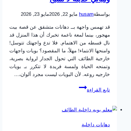
بواسطة
husam
مايو 22, 2026
مايو 23, 2026
قد تهمس واجهة بــ دهانات متشقق عن قصة بيت
مهجور، بينما لمعة ناعمة تخبرك أن هذا المنزل قد
نال قسطه من الاهتمام. فلا تدع واجهتك تتوسل!
وامنحها الانتماء! مهلاً، ما المقصود؟ بويات واجهات
خارجية الطائف التي تحول الجدار لرواية بصرية،
وتمنحه الحياة ولمسة فريدة لا تتكرر بـ بويات
خارجيه روعه. لأن البويات ليست مجرد ألوان،…
بويات
تابع القراءة
واجهات
خارجية
الطائف:
أحدث
دهانات داخلية
ألوان