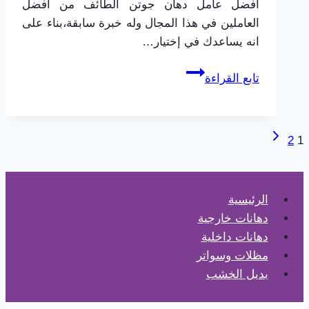
افضل عامل دهان جوتن الطائف من افضل
العاملين في هذا المجال وله خبرة سابقة،بناء على
انه يساعدك في إختيار…
عامل
تابع القراءة
دهان
جوتن
الطائف
الصفحة
تنقل
2
1
0565725648
التالية
اسعار
الصفحة
دهانات
الرئيسية
ناشونال
دهانات خارجية
في
دهانات داخلية
الطائف
مظلات وسواتر
–
بديل الخشب
دهانات
جدران