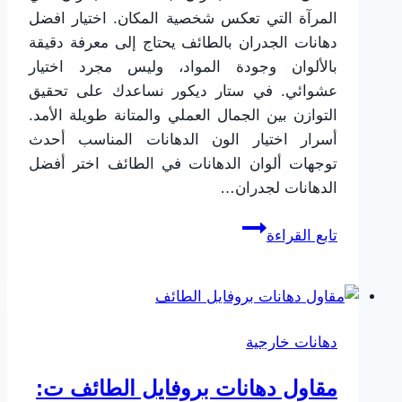
المرآة التي تعكس شخصية المكان. اختيار افضل
دهانات الجدران بالطائف يحتاج إلى معرفة دقيقة
بالألوان وجودة المواد، وليس مجرد اختيار
عشوائي. في ستار ديكور نساعدك على تحقيق
التوازن بين الجمال العملي والمتانة طويلة الأمد.
أسرار اختيار الون الدهانات المناسب أحدث
توجهات ألوان الدهانات في الطائف اختر أفضل
الدهانات لجدران…
افضل
تابع القراءة
دهانات
الجدران
بالطائف
ت:
دهانات خارجية
0565725648
ألوان
مقاول دهانات بروفايل الطائف ت:
مميزة