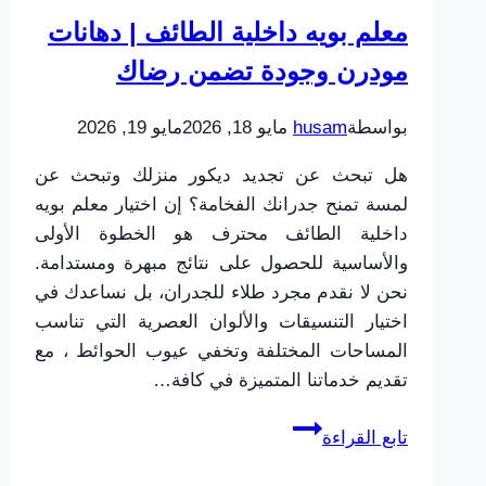
الدهانات
معلم بويه داخلية الطائف | دهانات
الفخمة
مودرن وجودة تضمن رضاك
لفلل
ومباني
بواسطة
husam
مايو 18, 2026
مايو 19, 2026
حديثة
لا
​هل تبحث عن تجديد ديكور منزلك وتبحث عن
تشيخ
لمسة تمنح جدرانك الفخامة؟ إن اختيار معلم بويه
داخلية الطائف محترف هو الخطوة الأولى
والأساسية للحصول على نتائج مبهرة ومستدامة.
نحن لا نقدم مجرد طلاء للجدران، بل نساعدك في
اختيار التنسيقات والألوان العصرية التي تناسب
المساحات المختلفة وتخفي عيوب الحوائط ، مع
تقديم خدماتنا المتميزة في كافة…
معلم
تابع القراءة
بويه
داخلية