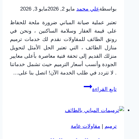
تنسيق
بواسطة
علي محمد
مايو 2, 2026
مايو 3, 2026
الألوان
والديكور
تعتبر عملية صيانة المباني ضرورة ملحة للحفاظ
على قيمة العقار وسلامة الساكنين ، ونحن في
رونق الطائف للمقاولات نقدم لك خدمات ترميم
منازل الطائف ، التي تعتبر الحل الأمثل لتحويل
منزلك القديم إلى تحفة فنية معاصرة بأعلى معايير
الجودة وأنسب أسعار الترميم حيث تشمل خدماتنا
. ​لا تتردد في طلب الخدمة الآن! اتصل بنا على…
شركة
تابع القراءة
ترميم
منازل
بالطائف
|
ترميم
|
مقاولات عامة
خصم
20%