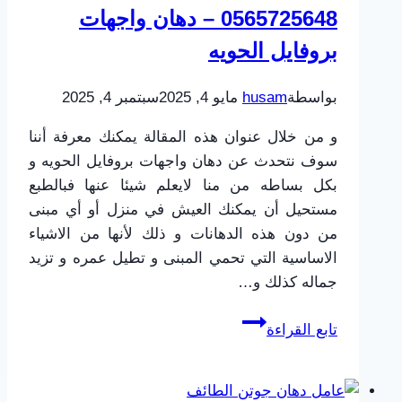
0565725648 – دهان واجهات
تدوم
طويلاً
بروفايل الحويه
بواسطة
husam
مايو 4, 2025
سبتمبر 4, 2025
و من خلال عنوان هذه المقالة يمكنك معرفة أننا
سوف نتحدث عن دهان واجهات بروفايل الحويه و
بكل بساطه من منا لايعلم شيئا عنها فبالطبع
مستحيل أن يمكنك العيش في منزل أو أي مبنى
من دون هذه الدهانات و ذلك لأنها من الاشياء
الاساسية التي تحمي المبنى و تطيل عمره و تزيد
جماله كذلك و…
مقاول
تابع القراءة
دهانات
بروفايل
الطائف