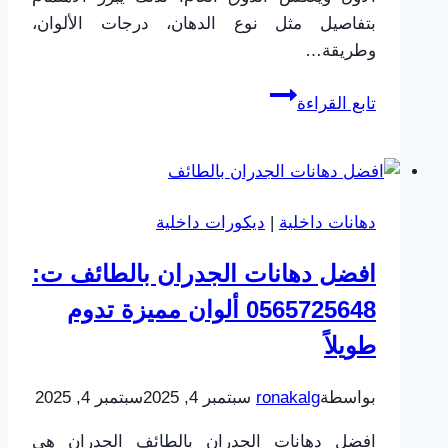
بتفاصيل مثل نوع الدهان، درجات الألوان،
وطريقة…
دهانات
تابع القراءة
داخلية
الطائف
ت:
0565725648
دهانات داخلية
|
ديكورات داخلية
،
كتالوج
افضل دهانات الجدران بالطائف ت:
الوان
0565725648 ألوان مميزة تدوم
دهانات
2026
طويلاً
الطائف
بواسطة
ronakalg
سبتمبر 4, 2025
سبتمبر 4, 2025
افضل دهانات الجدران بالطائف الجدران هي