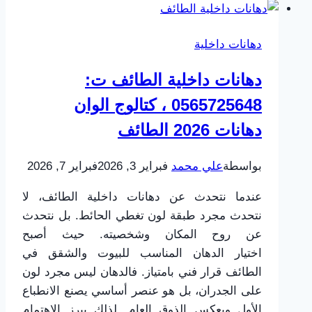
ت:
0565725648
دهانات داخلية
–
مقاول
دهانات داخلية الطائف ت:
ترميم
0565725648 ، كتالوج الوان
بيوت
الطائف
دهانات 2026 الطائف
بواسطة
علي محمد
فبراير 3, 2026
فبراير 7, 2026
عندما نتحدث عن دهانات داخلية الطائف، لا
نتحدث مجرد طبقة لون تغطي الحائط. بل نتحدث
عن روح المكان وشخصيته. حيث أصبح
اختيار الدهان المناسب للبيوت والشقق في
الطائف قرار فني بامتياز. فالدهان ليس مجرد لون
على الجدران، بل هو عنصر أساسي يصنع الانطباع
الأول ويعكس الذوق العام. لذلك يبرز الاهتمام