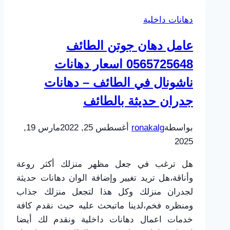
ت:
دهانات داخلية
0565725648
–
عامل دهان جوتن الطائف
دهان
0565725648 اسعار دهانات
واجهات
بروفايل
ناشونال في الطائف – دهانات
الحويه
جدران حديثة بالطائف
بواسطة
ronakalg
أغسطس 25, 2022
مارس 19,
2025
هل ترغب في جعل مظهر منزلك أكثر روعة
وأناقة،هل تريد تغيير وإضافة الوان دهانات حديثة
لجدران منزلك وكل هذا لتجعل منزلك جذاب
ومنظره فخم،لدينا ماتبحث عليه حيث نقدم كافة
خدمات اعمال دهانات داخلية ونقدم لك أيضا