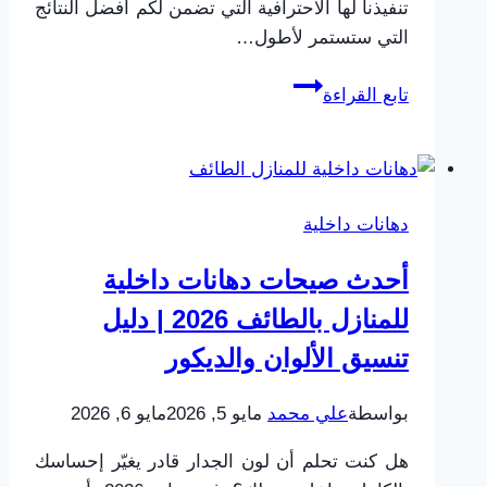
تنفيذنا لها الاحترافية التي تضمن لكم أفضل النتائج
التي ستستمر لأطول…
وكيل
تابع القراءة
دهانات
جوتن
الطائف
|
دهانات داخلية
أسعار
جالون
أحدث صيحات دهانات داخلية
جوتن
للمنازل بالطائف 2026 | دليل
وأفضل
الفنيين
تنسيق الألوان والديكور
المعتمدين
بواسطة
علي محمد
مايو 5, 2026
مايو 6, 2026
هل كنت تحلم أن لون الجدار قادر يغيّر إحساسك