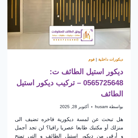
الديكورات
في
الطائف
ديكورات داخلية
|
فوم
ديكور استيل الطائف ت:
0565725648 – تركيب ديكور استيل
الطائف
بواسطة
husam
أكتوبر 28, 2025
هل تبحث عن لمسة ديكورية فاخره تضيف الى
منزلك أو مكتبك طابعا عصريا راقيا؟ لن تجد أجمل
و أرقى من ديكور استيل الطائف و التي تمنح