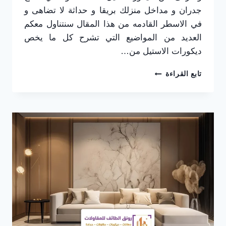
جدران و مداخل منزلك بريقا و حداثة لا تضاهى و
في الاسطر القادمه من هذا المقال سنتناول معكم
العديد من المواضيع التي تشرح كل ما يخص
ديكورات الاستيل من…
ديكور
تابع القراءة
استيل
الطائف
ت:
0565725648
–
تركيب
ديكور
استيل
الطائف