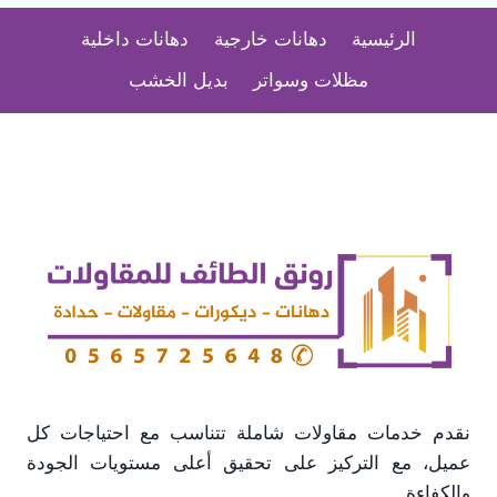
0565725648
الرئيسية
دهانات خارجية
دهانات داخلية
فوم
في
مظلات وسواتر
بديل الخشب
الطائف
–
اسعار
بديل
الجبس
الطائف
نقدم خدمات مقاولات شاملة تتناسب مع احتياجات كل
عميل، مع التركيز على تحقيق أعلى مستويات الجودة
والكفاءة