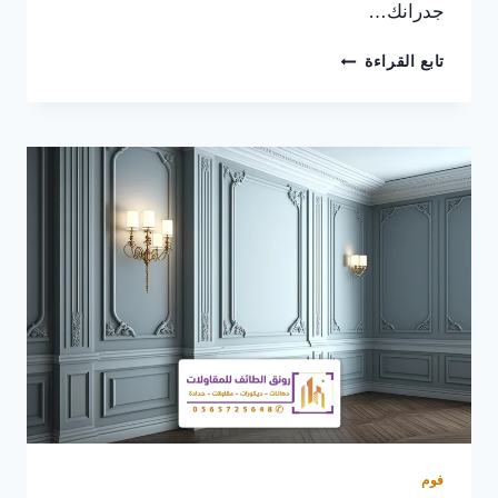
جدرانك…
احدث
تابع القراءة
الديكورات
بالطائف
ت:
0565725648
تصاميم
عصرية
ولمسات
إبداعية
لمنزلك
فوم