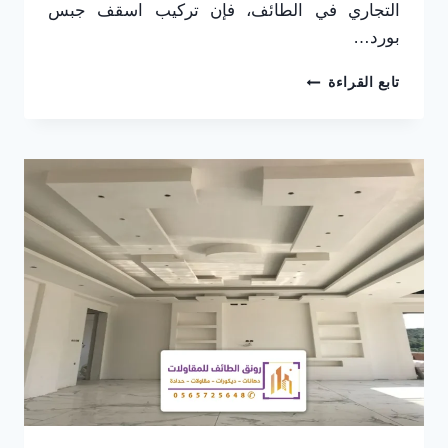
التجاري في الطائف، فإن تركيب اسقف جبس
بورد…
تركيب
تابع القراءة
اسقف
جبس
بورد
الطائف
ت:
0565725648
،
تصميم
اسقف
جبس
بورد