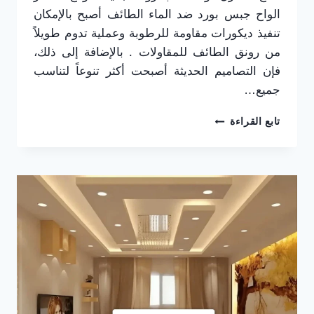
الواح جبس بورد ضد الماء الطائف أصبح بالإمكان
تنفيذ ديكورات مقاومة للرطوبة وعملية تدوم طويلاً
من رونق الطائف للمقاولات . بالإضافة إلى ذلك،
فإن التصاميم الحديثة أصبحت أكثر تنوعاً لتناسب
جميع…
تركيب
تابع القراءة
جبس
بورد
الطائف
ت:
0565725648
–
الواح
جبس
بورد
ضد
الماء
الطائف