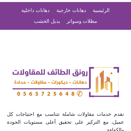
ت:
الرئيسية
دهانات خارجية
دهانات داخلية
0565725648
ديكورات
مظلات وسواتر
بديل الخشب
جبس
بورد
الطائف
نقدم خدمات مقاولات شاملة تتناسب مع احتياجات كل
عميل، مع التركيز على تحقيق أعلى مستويات الجودة
والكفاءة