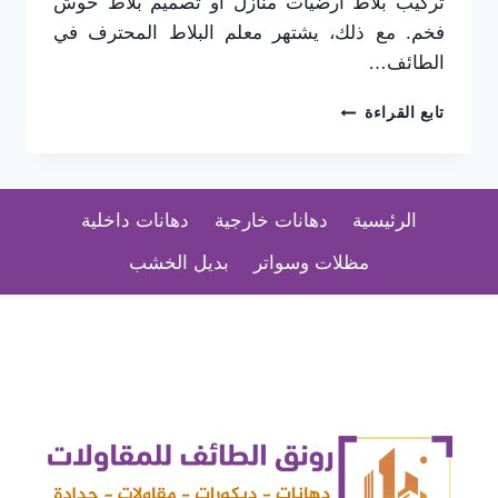
تركيب بلاط ارضيات منازل أو تصميم بلاط حوش
فخم. مع ذلك، يشتهر معلم البلاط المحترف في
الطائف…
معلم
تابع القراءة
بلاط
الطائف،
لا
مثيل
الرئيسية
دهانات خارجية
دهانات داخلية
له
في
مظلات وسواتر
بديل الخشب
تركيب
بلاط
الطائف