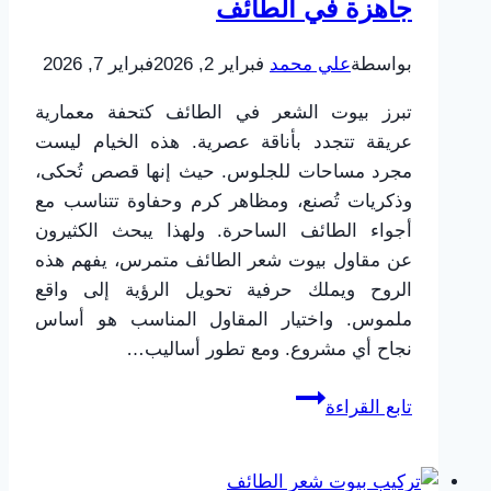
جاهزة في الطائف
بالطائف
بواسطة
علي محمد
فبراير 2, 2026
فبراير 7, 2026
تبرز بيوت الشعر في الطائف كتحفة معمارية
عريقة تتجدد بأناقة عصرية. هذه الخيام ليست
مجرد مساحات للجلوس. حيث إنها قصص تُحكى،
وذكريات تُصنع، ومظاهر كرم وحفاوة تتناسب مع
أجواء الطائف الساحرة. ولهذا يبحث الكثيرون
عن مقاول بيوت شعر الطائف متمرس، يفهم هذه
الروح ويملك حرفية تحويل الرؤية إلى واقع
ملموس. واختيار المقاول المناسب هو أساس
نجاح أي مشروع. ومع تطور أساليب…
مقاول
تابع القراءة
بيوت
شعر
الطائف