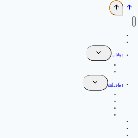
الرئيسية
اخر اعمالنا
تبديل
دهانات
القائمة
الفرعية
دهانات خارجية
دهانات داخلية
تبديل
ديكورات
القائمة
الفرعية
بديل الخشب
ديكورات بديل الرخام للجدران الطائف
برجولات وعشب صناعي
تركيب فوم بديل الجبس بالطائف
ترميم مباني
مظلات وسواتر
اتصل بنا