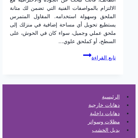
الالتزام بالمواصفات الفنية التي تضمن لك متانة
الملحق وسهولة استخدامه. المقاول المتمرس
يستطيع تحويل أي مساحة إضافية في منزلك إلى
ملحق عملي وجميل، سواء كان في الحوش، على
السطح، أو كملحق علوي…
مقاول
تابع القراءة
بناء
ملاحق
الطائف
ت:
0565725648
الرئيسية
–
دهانات خارجية
بناء
دهانات داخلية
ملحق
مظلات وسواتر
خارجي
بديل الخشب
الطائف