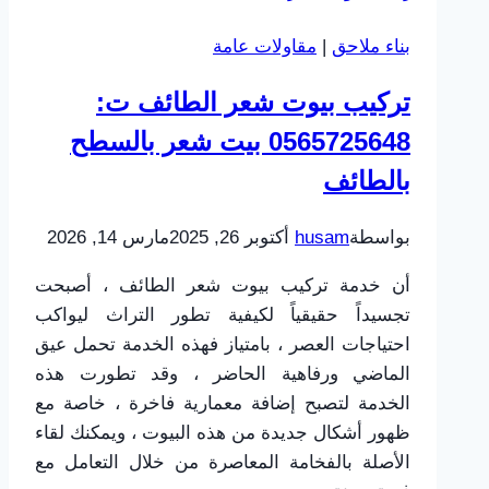
ت:
بناء ملاحق
|
مقاولات عامة
0565725648
،
تركيب بيوت شعر الطائف ت:
اسعار
0565725648 بيت شعر بالسطح
بيوت
شعر
بالطائف
جاهزة
في
بواسطة
husam
أكتوبر 26, 2025
مارس 14, 2026
الطائف
أن خدمة تركيب بيوت شعر الطائف ، أصبحت
تجسيداً حقيقياً لكيفية تطور التراث ليواكب
احتياجات العصر ، بامتياز فهذه الخدمة تحمل عيق
الماضي ورفاهية الحاضر ، وقد تطورت هذه
الخدمة لتصبح إضافة معمارية فاخرة ، خاصة مع
ظهور أشكال جديدة من هذه البيوت ، ويمكنك لقاء
الأصلة بالفخامة المعاصرة من خلال التعامل مع