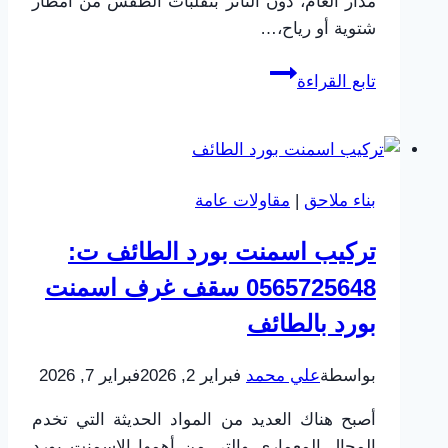
مدار العام، دون التأثر بتقلبات الطقس من أمطار
شتوية أو رياح،…
تركيب
تابع القراءة
غرف
زجاجية
في
الحوش
بناء ملاحق
|
مقاولات عامة
بالطائف
|
تركيب اسمنت بورد الطائف ت:
تصميم
0565725648 سقف غرف اسمنت
مجالس
قزاز
بورد بالطائف
معزولة
بأفضل
بواسطة
علي محمد
فبراير 2, 2026
فبراير 7, 2026
الأسعار
أصبح هناك العديد من المواد الحديثة التي تخدم
المجال المعماري والتي من أهمها الاسمنت بورد