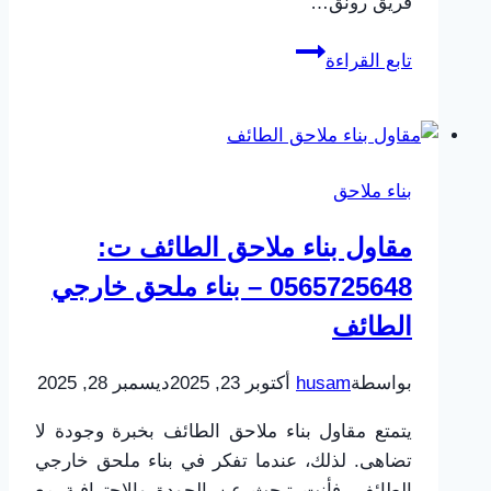
فريق رونق…
تركيب
تابع القراءة
بيوت
شعر
الطائف
ت:
بناء ملاحق
0565725648
بيت
مقاول بناء ملاحق الطائف ت:
شعر
0565725648 – بناء ملحق خارجي
بالسطح
بالطائف
الطائف
بواسطة
husam
أكتوبر 23, 2025
ديسمبر 28, 2025
يتمتع مقاول بناء ملاحق الطائف بخبرة وجودة لا
تضاهى. لذلك، عندما تفكر في بناء ملحق خارجي
الطائف، فأنت تبحث عن الجودة والاحترافية مع