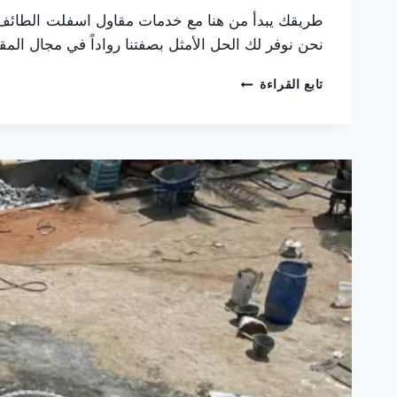
طريقك يبدأ من هنا مع خدمات مقاول اسفلت الطائف ،
نحن نوفر لك الحل الأمثل بصفتنا رواداً في مجال ال
مقاول
تابع القراءة
اسفلت
الطائف
ت
:
0565725648
تجديد
اسفلت
المنازل
بالطائف