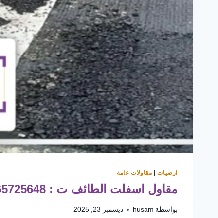
ارضيات
|
مقاولات عامة
مقاول اسفلت الطائف ت : 0565725648 تجديد اسفلت المنازل بالطائف
بواسطة
husam
ديسمبر 23, 2025