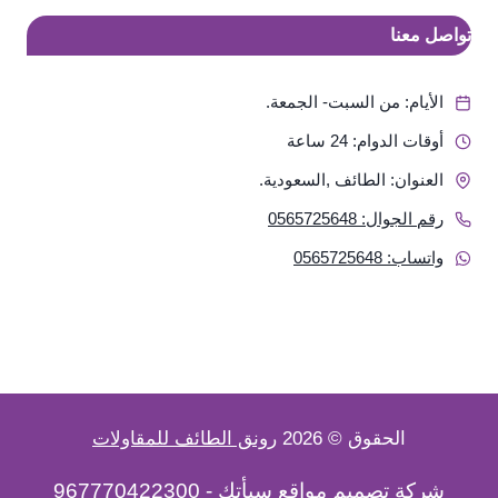
تواصل معنا
الأيام: من السبت- الجمعة.
أوقات الدوام: 24 ساعة
العنوان: الطائف ,السعودية.
رقم الجوال: 0565725648
واتساب: 0565725648
الحقوق © 2026
رونق الطائف للمقاولات
شركة تصميم مواقع
سبأتك
-
967770422300