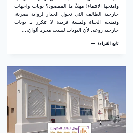
وامنحها الانتماء! مهلاً، ما المقصود؟ بويات واجهات
خارجية الطائف التي تحول الجدار لرواية بصرية،
وتمنحه الحياة ولمسة فريدة لا تتكرر بـ بويات
خارجيه روعه. لأن البويات ليست مجرد ألوان،…
بويات
تابع القراءة
واجهات
خارجية
الطائف:
أحدث
ألوان
الدهانات
الفخمة
لفلل
ومباني
حديثة
لا
تشيخ