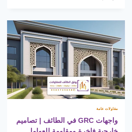
ار
سي
للواجهات
الطائف
|
تركيب
وتصميم
واجهات
GRC
فخمة
مقاولات عامة
واجهات GRC في الطائف | تصاميم
خارجية فاخرة ومقاومة للعوامل