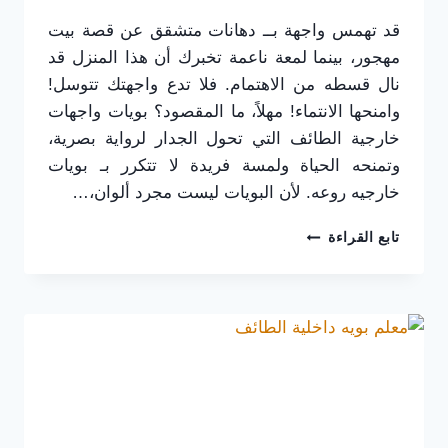
قد تهمس واجهة بــ دهانات متشقق عن قصة بيت
مهجور، بينما لمعة ناعمة تخبرك أن هذا المنزل قد
نال قسطه من الاهتمام. فلا تدع واجهتك تتوسل!
وامنحها الانتماء! مهلاً، ما المقصود؟ بويات واجهات
خارجية الطائف التي تحول الجدار لرواية بصرية،
وتمنحه الحياة ولمسة فريدة لا تتكرر بـ بويات
خارجيه روعه. لأن البويات ليست مجرد ألوان،…
بويات
تابع القراءة
واجهات
خارجية
الطائف:
أحدث
ألوان
الدهانات
الفخمة
لفلل
ومباني
حديثة