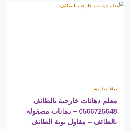
ت:
0565725648
–
دهان
واجهات
بروفايل
الحويه
دهانات خارجية
معلم دهانات خارجية بالطائف
0565725648 – دهانات مصقوله
بالطائف – مقاول بوية الطائف