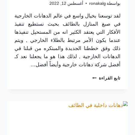
بواسطة
ronakalg
أغسطس 12, 2022
لقد توسعنا بخيال واسع في عالم الدهانات الخارجية
في صبغ المنازل بالطائف بحيث نستطيع تنفيذ
الأفكار التي يعتقد الكثير انه من المستحيل تنفيذها
عندما يكون الأمر مرتبط بالطلاء الخارجي , ويتم
ذلك وفق خططنا الجديدة والمبتكره من قبلنا في
الدهانات الخارجية , لذلك هذا هو ما يجعلنا نعد كـ
أفضل شركة دهانات خارجية وأيضاً أفضل…
معلم
تابع القراءة
دهانات
خارجية
بالطائف
0565725648
–
دهانات
مصقوله
بالطائف
–