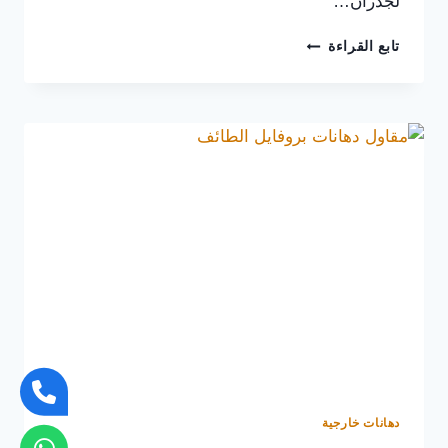
لجدران…
افضل
تابع القراءة
دهانات
الجدران
بالطائف
ت:
0565725648
ألوان
مميزة
تدوم
طويلاً
دهانات خارجية