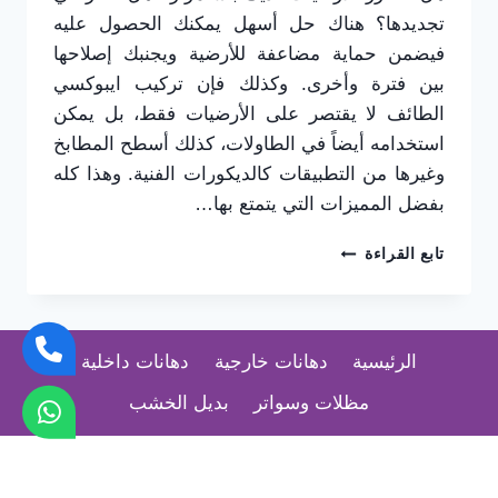
تجديدها؟ هناك حل أسهل يمكنك الحصول عليه
فيضمن حماية مضاعفة للأرضية ويجنبك إصلاحها
بين فترة وأخرى. وكذلك فإن تركيب ايبوكسي
الطائف لا يقتصر على الأرضيات فقط، بل يمكن
استخدامه أيضاً في الطاولات، كذلك أسطح المطابخ
وغيرها من التطبيقات كالديكورات الفنية. وهذا كله
بفضل المميزات التي يتمتع بها…
تركيب
تابع القراءة
ايبوكسي
الطائف
ت:
0565725648
الرئيسية
دهانات خارجية
دهانات داخلية
معلم
ايبوكسي
مظلات وسواتر
بديل الخشب
الحويه