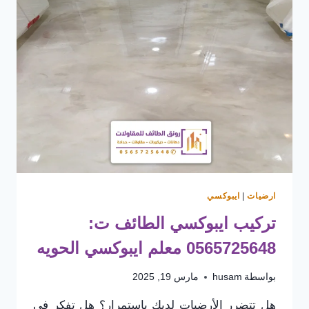
ارضيات
|
ايبوكسي
تركيب ايبوكسي الطائف ت:
0565725648 معلم ايبوكسي الحويه
بواسطة
husam
مارس 19, 2025
هل تتضرر الأرضيات لديك باستمرار؟ هل تفكر في