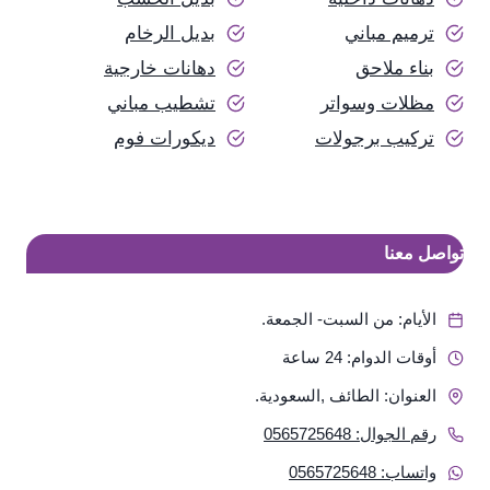
ترميم مباني
بديل الرخام
بناء ملاحق
دهانات خارجية
مظلات وسواتر
تشطيب مباني
تركيب برجولات
ديكورات فوم
تواصل معنا
الأيام: من السبت- الجمعة.
أوقات الدوام: 24 ساعة
العنوان: الطائف ,السعودية.
رقم الجوال: 0565725648
واتساب: 0565725648